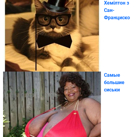
Хемілтон з
Сан-
Франциско
Самые
большие
сиськи