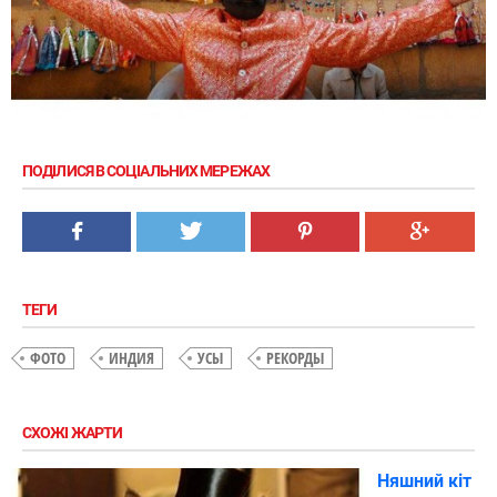
ПОДІЛИСЯ В СОЦІАЛЬНИХ МЕРЕЖАХ
ТЕГИ
ФОТО
ИНДИЯ
УСЫ
РЕКОРДЫ
СХОЖІ ЖАРТИ
Няшний кіт