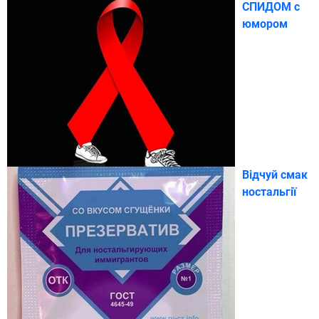
СПИДОМ с
юмором
Відчуй смак
ностальгії