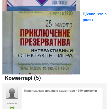
Цікаво, хто в
ролях
Коментарі (
5
)
символів
999