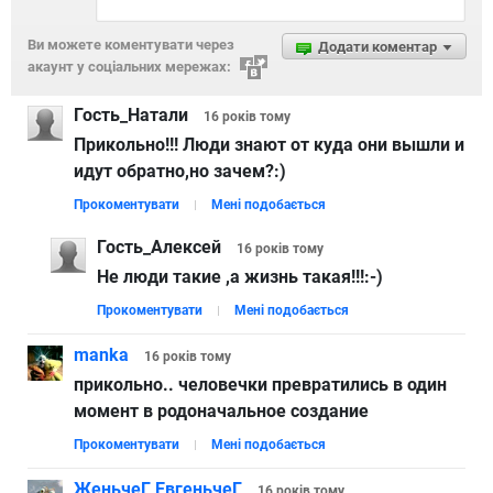
Ви можете коментувати через
Додати коментар
акаунт у соціальних мережах:
Гость_Натали
16 років
тому
Прикольно!!! Люди знают от куда они вышли и
идут обратно,но зачем?:)
Прокоментувати
Мені подобається
Гость_Алексей
16 років
тому
Не люди такие ,а жизнь такая!!!:-)
Прокоментувати
Мені подобається
manka
16 років
тому
прикольно.. человечки превратились в один
момент в родоначальное создание
Прокоментувати
Мені подобається
ЖеньчеГ ЕвгеньчеГ
16 років
тому