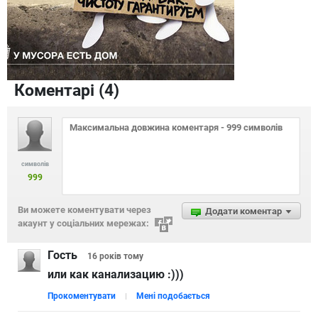
Коментарі (
4
)
символів
999
Ви можете коментувати через
Додати коментар
акаунт у соціальних мережах:
Гость
16 років
тому
или как канализацию :)))
Прокоментувати
Мені подобається