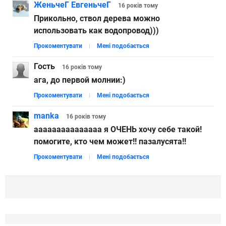
ЖеньчеГ ЕвгеньчеГ
16 років
тому
Прикольно, ствол дерева можно
использовать как водопровод)))
Прокоментувати
Мені подобається
Гость
16 років
тому
ага, до первой молнии:)
Прокоментувати
Мені подобається
manka
16 років
тому
ааааааааааааааа я ОЧЕНЬ хочу себе такой!
помогите, кто чем может!! пазалусята!!
Прокоментувати
Мені подобається