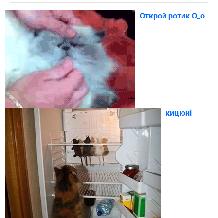
Открой ротик О_о
кицюні