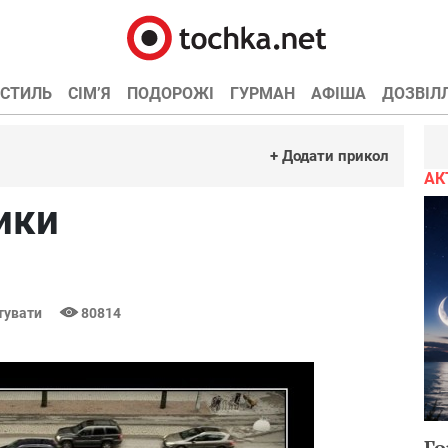
СТИЛЬ
СІМ’Я
ПОДОРОЖІ
ГУРМАН
АФІША
ДОЗВІЛ
+ Додати прикол
АК
ики
тувати
80814
Го