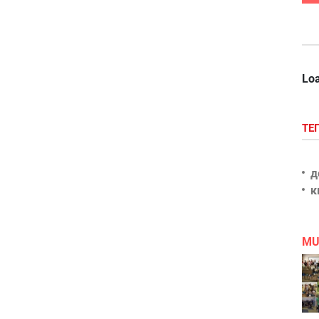
Loa
ТЕ
д
к
MU