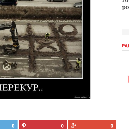
ро
РА
0
0
0