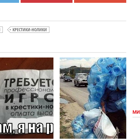
Ы
КРЕСТИКИ-НОЛИКИ
Война с
Мам, я
гаражами.
на
Еще один
работу.
способ
Прикол
МИ