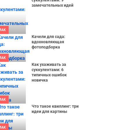
суккулентами: 9
замечательных идей
MAK
Качели для сада:
вдохновляющая
фотоподборка
MAK
Как ухаживать за
суккулентами: 6
типичных ошибок
новичка
MAK
Что такое квиллинг: три
идеи для картины
MAK