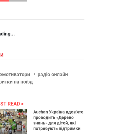
ding...
ГИ
емотиватори
радіо онлайн
витки на поїзд
ST READ
Auchan Україна вдев'яте
проводить «Дерево
знань» для дітей, які
потребують підтримки