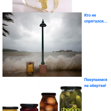
Кто не
спрятался...
Покупаемся
на обертки!