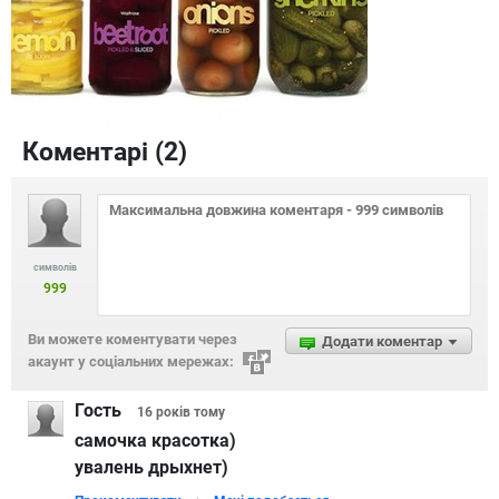
Коментарі (
2
)
символів
999
Ви можете коментувати через
Додати коментар
акаунт у соціальних мережах:
Гость
16 років
тому
самочка красотка)
увалень дрыхнет)