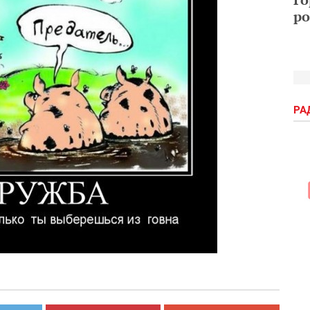
ро
РА