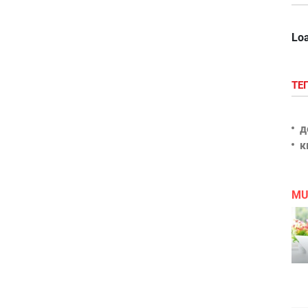
Loa
ТЕ
д
к
MU