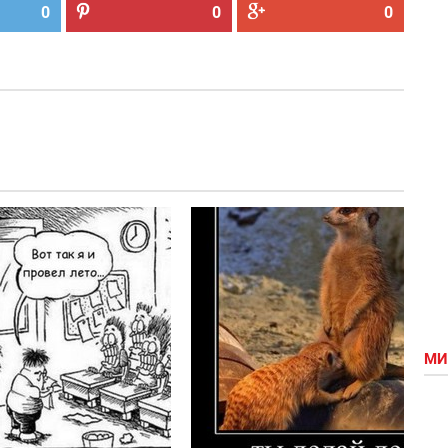
0
0
0
истерико_О
Стивен
Кинг,
начало..
МИ