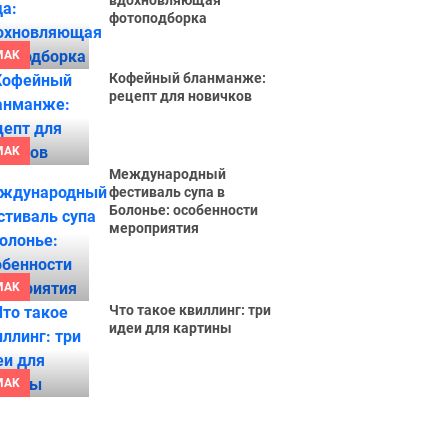
вдохновляющая
фотоподборка
MAK
Кофейный бланманже:
рецепт для новичков
MAK
Международный
фестиваль супа в
Болонье: особенности
мероприятия
MAK
Что такое квиллинг: три
идеи для картины
MAK