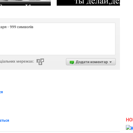
оціальних мережах:
Додати коментар
ся
НО
ється