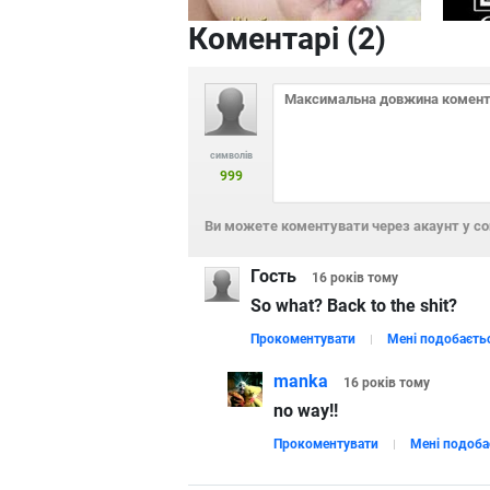
Коментарі (
2
)
символів
999
Ви можете коментувати через акаунт у с
Гость
16 років
тому
So what? Back to the shit?
Прокоментувати
Мені подобаєть
manka
16 років
тому
no way!!
Прокоментувати
Мені подоба