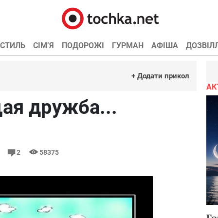
СТИЛЬ
СІМ’Я
ПОДОРОЖІ
ГУРМАН
АФІША
ДОЗВІЛ
+ Додати прикол
АК
ая дружба...
6
2
58375
Го