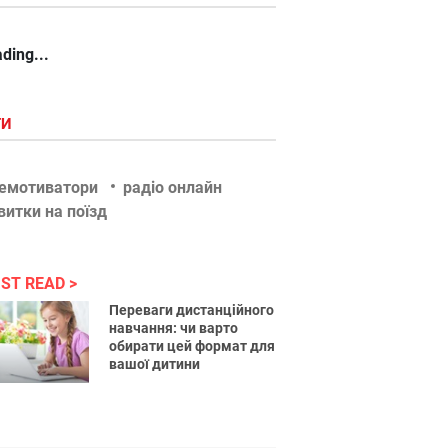
ding...
ГИ
емотиватори
радіо онлайн
витки на поїзд
ST READ
Переваги дистанційного
навчання: чи варто
обирати цей формат для
вашої дитини