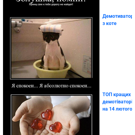
Демотиватор
з коте
ТОП кращих
демотіваторі
на 14 лютого