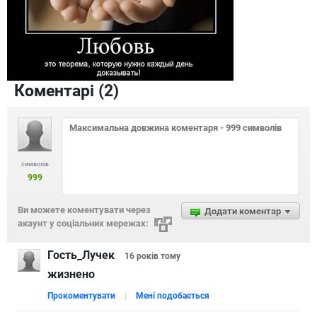
Коментарі (
2
)
символів
999
Ви можете коментувати через
Додати коментар
акаунт у соціальних мережах:
Гость_Лучек
16 років
тому
жизнено
Прокоментувати
Мені подобається