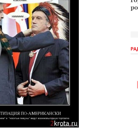
ро
РА