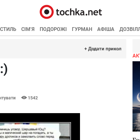
СТИЛЬ
СІМ’Я
ПОДОРОЖІ
ГУРМАН
АФІША
ДОЗВІЛ
+ Додати прикол
АК
:)
нтувати
1542
Го