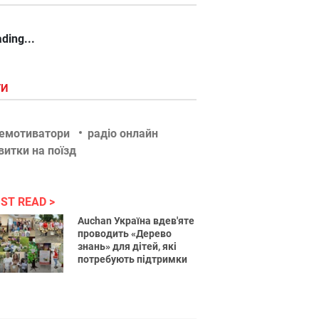
ding...
ГИ
емотиватори
радіо онлайн
витки на поїзд
ST READ
Auchan Україна вдев'яте
проводить «Дерево
знань» для дітей, які
потребують підтримки