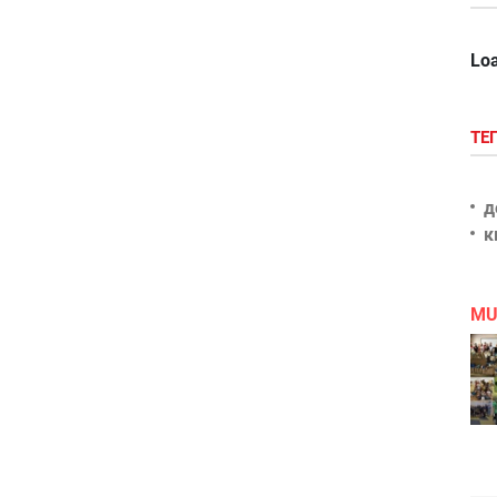
Loa
ТЕ
д
к
MU