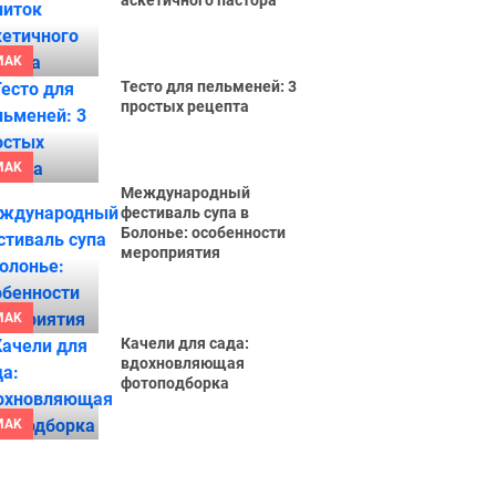
аскетичного пастора
MAK
Тесто для пельменей: 3
простых рецепта
MAK
Международный
фестиваль супа в
Болонье: особенности
мероприятия
MAK
Качели для сада:
вдохновляющая
фотоподборка
MAK