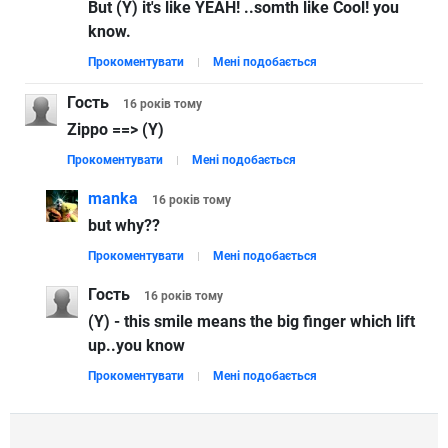
But (Y) it's like YEAH! ..somth like Cool! you
know.
Прокоментувати
Мені подобається
Гость
16 років
тому
Zippo ==> (Y)
Прокоментувати
Мені подобається
manka
16 років
тому
but why??
Прокоментувати
Мені подобається
Гость
16 років
тому
(Y) - this smile means the big finger which lift
up..you know
Прокоментувати
Мені подобається