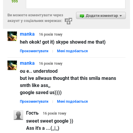
999
Ви можете коментувати через
Додати коментар
акаунт у соціальних мережах:
manka
16 років
тому
heh okok! got it) skype showed me that)
Прокоментувати
Мені подобається
manka
16 років
тому
ou e.. understood
but ive allwaus thought that this smila means
smth like ass,,
google saved us))))
Прокоментувати
Мені подобається
Гость
16 років
тому
sweet sweet google ))
Ass it's a ...(_|_)