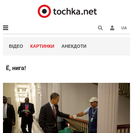
UA
ВІДЕО
КАРТИНКИ
АНЕКДОТИ
Ё, нига!