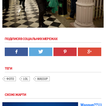
ПОДІЛИСЯ В СОЦІАЛЬНИХ МЕРЕЖАХ
ТЕГИ
ФОТО
LOL
WASSUP
СХОЖІ ЖАРТИ
Wassup??)))