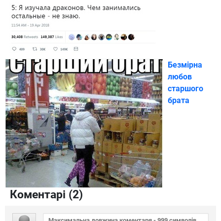
Безмірна
любов
старшого
брата
Коментарі (
2
)