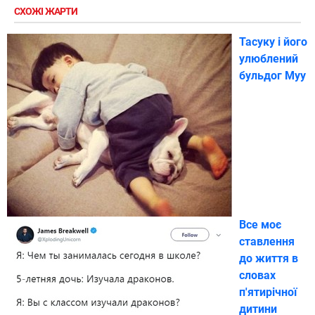
СХОЖІ ЖАРТИ
Тасуку і його
улюблений
бульдог Муу
Все моє
ставлення
до життя в
словах
п'ятирічної
дитини