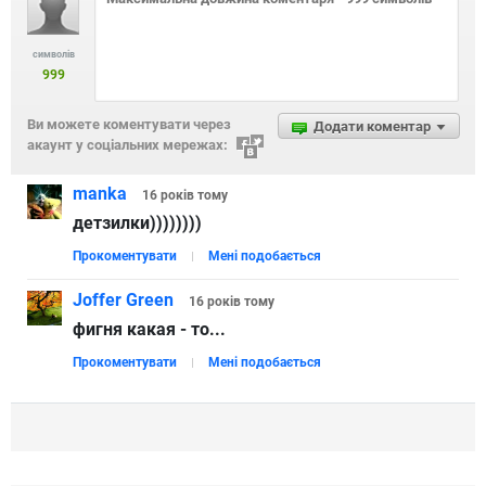
символів
999
Ви можете коментувати через
Додати коментар
акаунт у соціальних мережах:
manka
16 років
тому
детзилки))))))))
Прокоментувати
Мені подобається
Joffer Green
16 років
тому
фигня какая - то...
Прокоментувати
Мені подобається