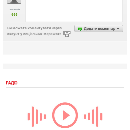
символів
999
Ви можете коментувати через
Додати коментар
акаунт у соціальних мережах:
РАДІО