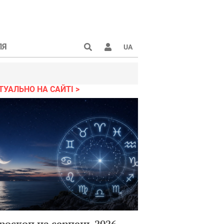
ЛЯ
UA
ТУАЛЬНО НА САЙТІ
Кто
свинья??
Да у
меня
папа
собака!!
роскоп на серпень 2026