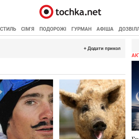
СТИЛЬ
СІМ’Я
ПОДОРОЖІ
ГУРМАН
АФІША
ДОЗВІЛ
+ Додати прикол
АК
Я
Олимпийская
спасу
истерика
тебя!!!
=)))))
)))
Го