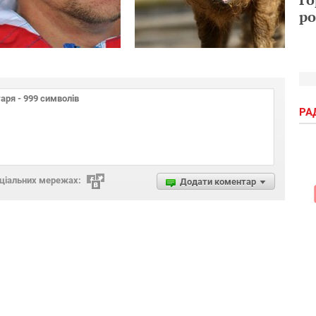
ро
РА
оціальних мережах:
Додати коментар