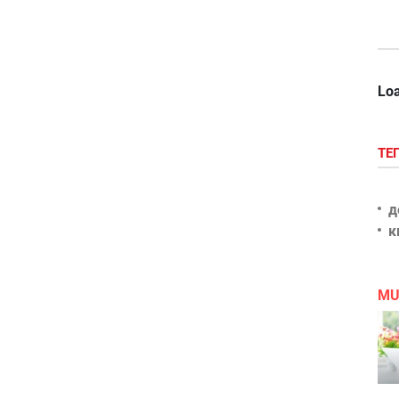
Loa
ТЕ
д
к
MU