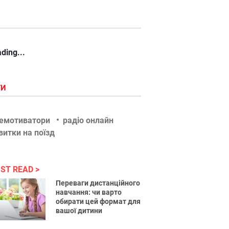
ding...
ГИ
емотиватори
радіо онлайн
витки на поїзд
ST READ
Переваги дистанційного
навчання: чи варто
обирати цей формат для
вашої дитини