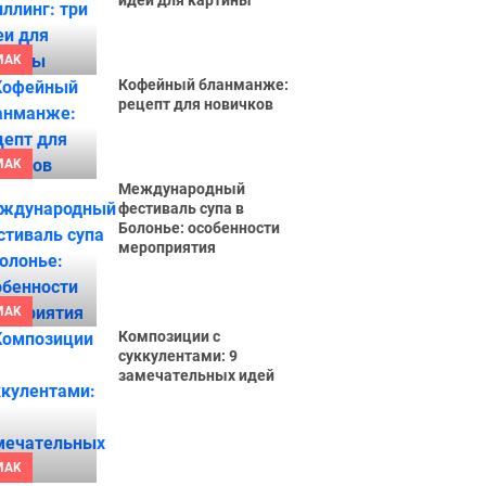
идеи для картины
MAK
Кофейный бланманже:
рецепт для новичков
MAK
Международный
фестиваль супа в
Болонье: особенности
мероприятия
MAK
Композиции с
суккулентами: 9
замечательных идей
MAK