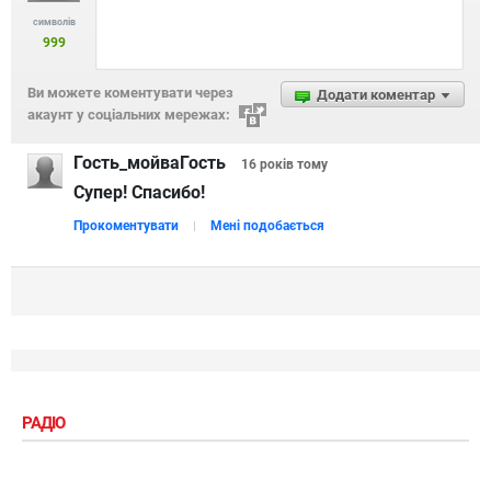
символів
999
Ви можете коментувати через
Додати коментар
акаунт у соціальних мережах:
Гость_мойваГость
16 років
тому
Супер! Спасибо!
Прокоментувати
Мені подобається
РАДІО