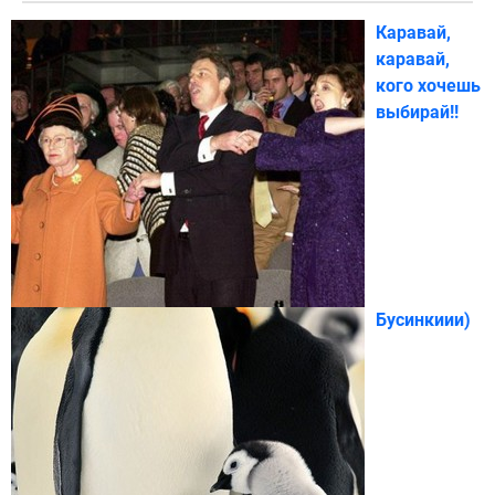
Каравай,
каравай,
кого хочешь
выбирай!!
Бусинкиии)