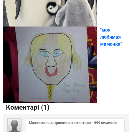
"моя
любимая
мамочка"
Коментарі (
1
)