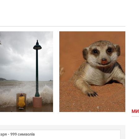
Домашній
Кто не
вихованець і
спрятался...
найтерплячіший
господар
МИ