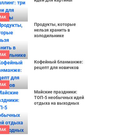
идеи для картины
MAK
Продукты, которые
нельзя хранить в
холодильнике
MAK
Кофейный бланманже:
рецепт для новичков
MAK
Майские праздники:
ТОП-5 необычных идей
отдыха на выходных
MAK