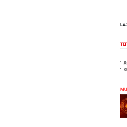
Loa
ТЕ
д
к
MU