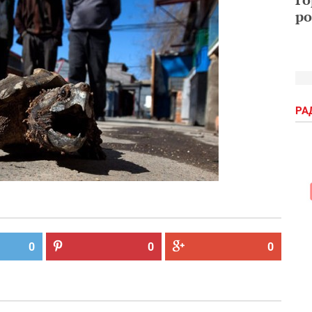
ро
РА
0
0
0