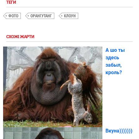
ТЕГИ
ФОТО
ОРАНГУТАНГ
КЛОУН
СХОЖІ ЖАРТИ
А шо ты
здесь
забыл,
кроль?
Вкуна)))))))