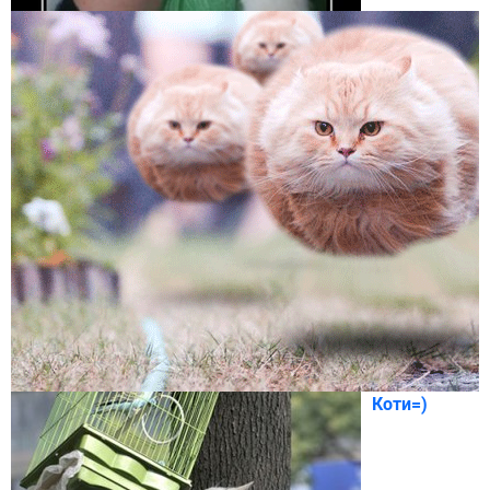
Коти=)