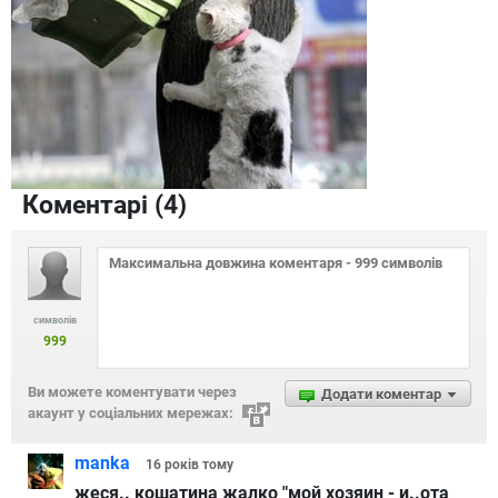
Коментарі (
4
)
символів
999
Ви можете коментувати через
Додати коментар
акаунт у соціальних мережах:
manka
16 років
тому
жеся.. кошатина жалко "мой хозяин - и..ота