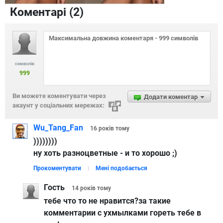
Коментарі (
2
)
символів
999
Ви можете коментувати через
Додати коментар
акаунт у соціальних мережах:
Wu_Tang_Fan
16 років
тому
))))))))
ну хоть разноцветные - и то хорошо ;)
Прокоментувати
Мені подобається
Гость
14 років
тому
тебе что то не нравится?за такие
комментарии с ухмылками гореть тебе в