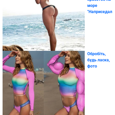
море
"Наприседала
Обробіть,
будь ласка,
фото