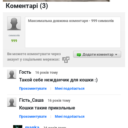
Коментарі (
3
)
символів
999
Ви можете коментувати через
Додати коментар
акаунт у соціальних мережах:
Гость
16 років
тому
Такой себе нежданчик для кошки :)
Прокоментувати
Мені подобається
Гість_Саша
16 років
тому
Кошки такие прикольные
Прокоментувати
Мені подобається
manka
16 років
тому