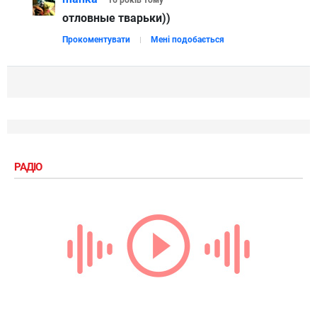
отловные тварьки))
Прокоментувати
Мені подобається
РАДІО