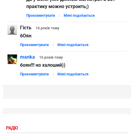
практику можно устроить;)
Прокоментувати
Мені подобається
Гість
16 років
тому
бОян
Прокоментувати
Мені подобається
manka
16 років
тому
боян!!! но халоший))
Прокоментувати
Мені подобається
РАДІО