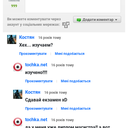
символів
999
Ви можете коментувати через
Додати коментар
акаунт у соціальних мережах:
Костян
16 років
тому
Хех... изучаем?
Прокоментувати
Мені подобається
tochka.net
16 років
тому
изучено!!!!
Прокоментувати
Мені подобається
Костян
16 років
тому
Сдавай екзамен xD
Прокоментувати
Мені подобається
tochka.net
16 років
тому
да у меня уже диплом магистра!! а вот