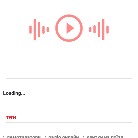
Loading...
ТЕГИ
демотиватори
радіо онлайн
квитки на поїзд