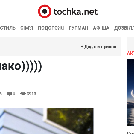
СТИЛЬ
СІМ’Я
ПОДОРОЖІ
ГУРМАН
АФІША
ДОЗВІЛ
+ Додати прикол
АК
ако)))))
56
4
3913
Го