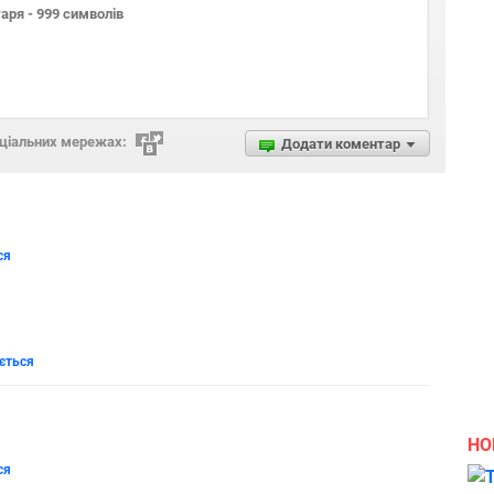
оціальних мережах:
Додати коментар
ся
ється
НО
ся