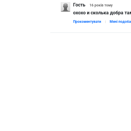
Гость
16 років
тому
охохо и сколька добра т
Прокоментувати
Мені подоба