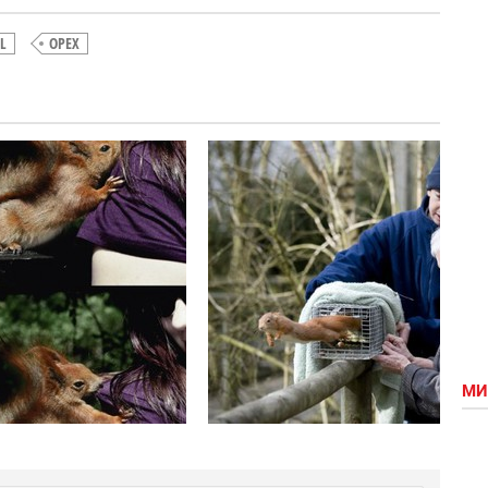
L
ОРЕХ
Белочка=)
Вкунааа=))))
LOL
МИ