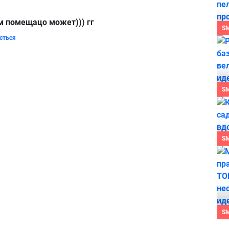
ам помещацо может))) гг
S
ється
S
S
S