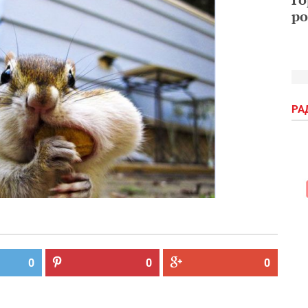
ро
РА
0
0
0