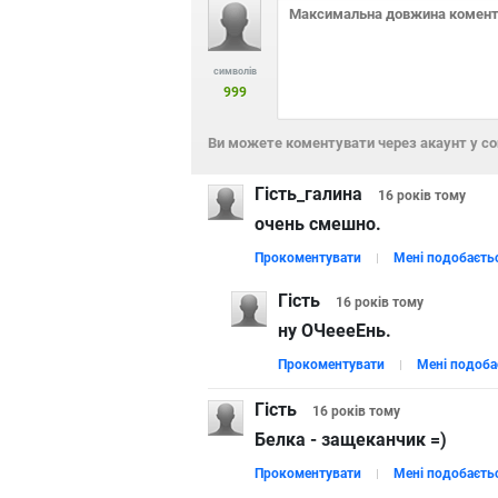
символів
999
Ви можете коментувати через акаунт у с
Гість_галина
16 років
тому
очень смешно.
Прокоментувати
Мені подобаєть
Гість
16 років
тому
ну ОЧеееЕнь.
Прокоментувати
Мені подоба
Гість
16 років
тому
Белка - защеканчик =)
Прокоментувати
Мені подобаєть