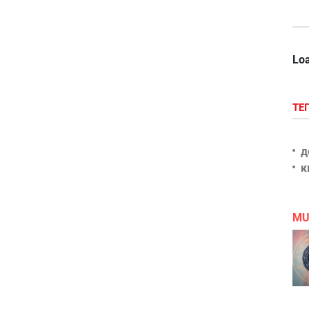
Loa
ТЕ
д
к
MU