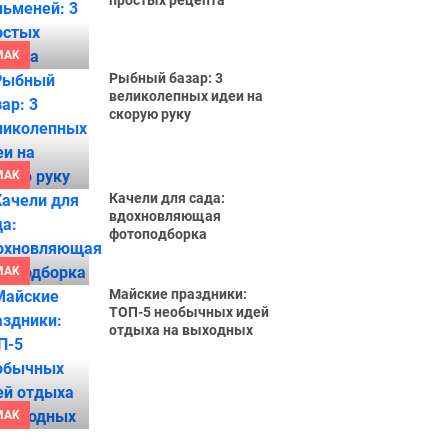
простых рецепта
MAK
Рыбный базар: 3
великолепных идеи на
скорую руку
MAK
Качели для сада:
вдохновляющая
фотоподборка
MAK
Майские праздники:
ТОП-5 необычных идей
отдыха на выходных
MAK