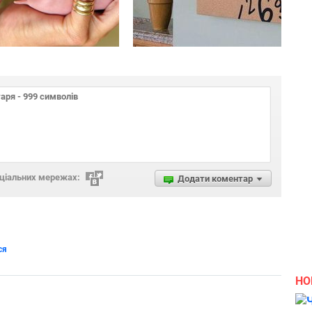
оціальних мережах:
Додати коментар
ся
НО