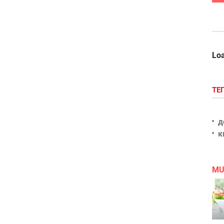
Loa
ТЕ
д
к
MU