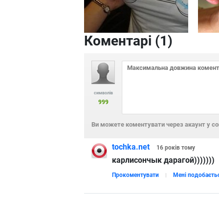
Коментарі (
1
)
символів
999
Ви можете коментувати через акаунт у с
tochka.net
16 років
тому
карлисончык дарагой)))))))
Прокоментувати
Мені подобаєть