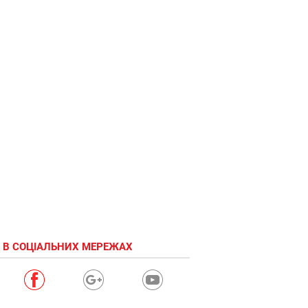
скока
время? -
да какая
разницо!!
 В СОЦІАЛЬНИХ МЕРЕЖАХ