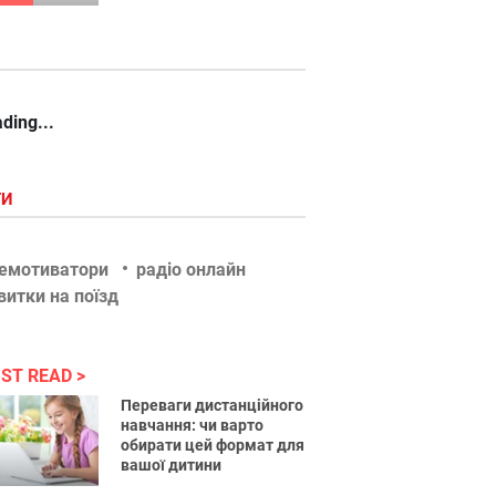
ding...
ГИ
емотиватори
радіо онлайн
витки на поїзд
ST READ
Переваги дистанційного
навчання: чи варто
обирати цей формат для
вашої дитини