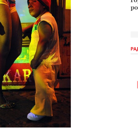
ро
РА