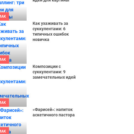
идеи для картины
MAK
Как ухаживать за
суккулентами: 6
типичных ошибок
новичка
MAK
Композиции с
суккулентами: 9
замечательных идей
MAK
«Фарисей»: напиток
аскетичного пастора
MAK