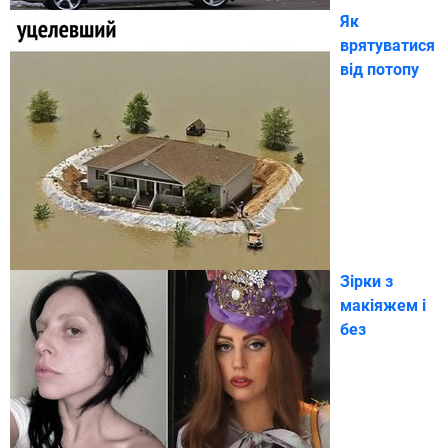
Як
врятуватися
від потопу
Зірки з
макіяжем і
без