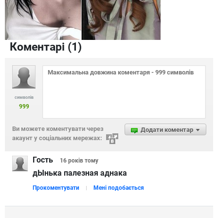
Коментарі (
1
)
символів
999
Ви можете коментувати через
Додати коментар
акаунт у соціальних мережах:
Гость
16 років
тому
дЫнька палезная аднака
Прокоментувати
Мені подобається