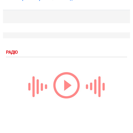
РАДІО