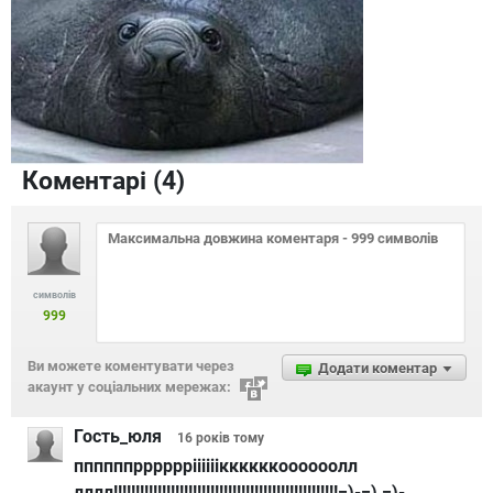
Коментарі (
4
)
символів
999
Ви можете коментувати через
Додати коментар
акаунт у соціальних мережах:
Гость_юля
16 років
тому
ппппппррррррііііііккккккоооооолл
лллл!!!!!!!!!!!!!!!!!!!!!!!!!!!!!!!!!!!!!!!!!!!!!!!!!!!=)-=) =)-