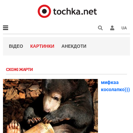
UA
ВІДЕО
КАРТИНКИ
АНЕКДОТИ
СХОЖІ ЖАРТИ
мифкаа
косолапко)))))