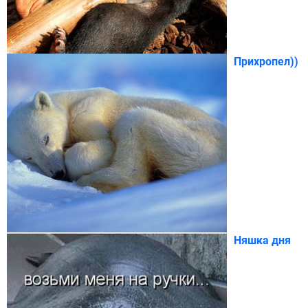
Прихропел))
Няшка дня