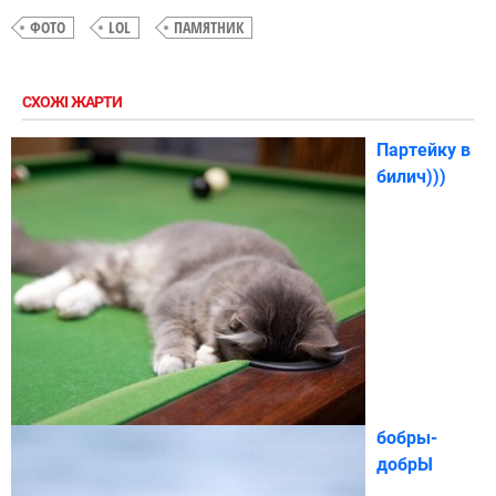
ФОТО
LOL
ПАМЯТНИК
СХОЖІ ЖАРТИ
Партейку в
билич)))
бобры-
добрЫ