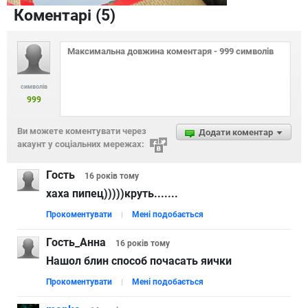
Коментарі (
5
)
символів
999
Ви можете коментувати через
Додати коментар
акаунт у соціальних мережах:
Гость
16 років
тому
хаха пипец)))))круть.......
Прокоментувати
Мені подобається
Гость_Анна
16 років
тому
Нашол блин способ почасать яички
Прокоментувати
Мені подобається