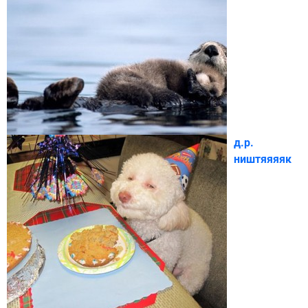
д.р.
ништяяяяк