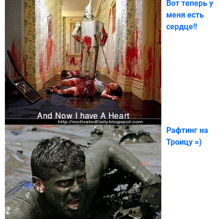
Вот теперь у
меня есть
сердце!!
Рафтинг на
Троицу =)