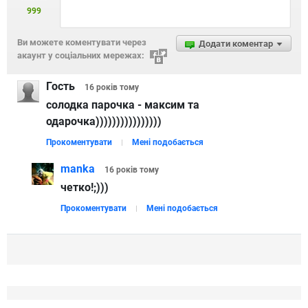
999
Ви можете коментувати через
Додати коментар
акаунт у соціальних мережах:
Гость
16 років
тому
солодка парочка - максим та
одарочка))))))))))))))))
Прокоментувати
Мені подобається
manka
16 років
тому
четко!;)))
Прокоментувати
Мені подобається