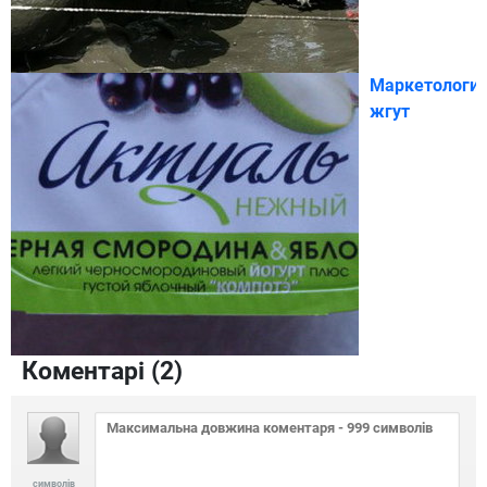
Маркетологи
жгут
Коментарі (
2
)
символів