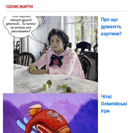
СХОЖІ ЖАРТИ
Про що
думають
картини?
Чіткі
Олімпійські
ігри