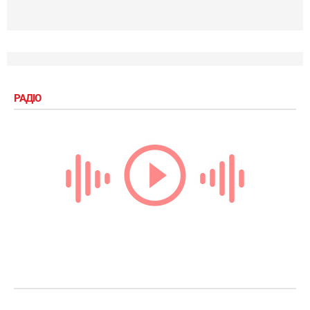
РАДІО