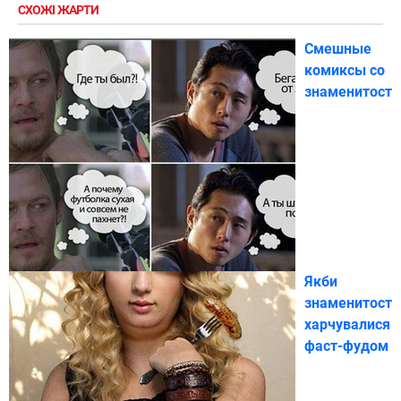
СХОЖІ ЖАРТИ
Смешные
комиксы со
знаменитост
Якби
знаменитості
харчувалися
фаст-фудом