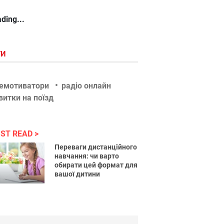
ding...
ГИ
емотиватори
радіо онлайн
витки на поїзд
ST READ
Переваги дистанційного
навчання: чи варто
обирати цей формат для
вашої дитини