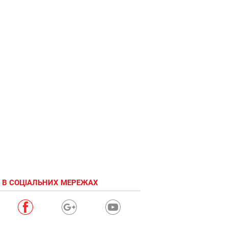
Фото
із
зомбі
на
весіллі
 В СОЦІАЛЬНИХ МЕРЕЖАХ