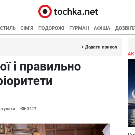
СТИЛЬ
СІМ’Я
ПОДОРОЖІ
ГУРМАН
АФІША
ДОЗВІЛ
+ Додати прикол
АК
ої і правильно
ріоритети
нтувати
3217
Го