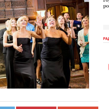
ро
РА