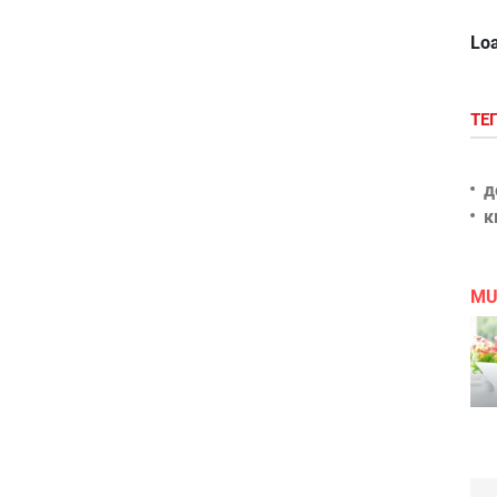
Loa
ТЕ
д
к
MU