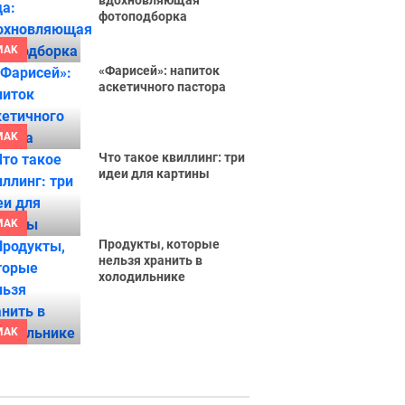
вдохновляющая
фотоподборка
MAK
«Фарисей»: напиток
аскетичного пастора
MAK
Что такое квиллинг: три
идеи для картины
MAK
Продукты, которые
нельзя хранить в
холодильнике
MAK