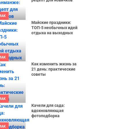
рецепт для новичков
MAK
Майские праздники:
ТОП-5 необычных идей
отдыха на выходных
MAK
Как изменить жизнь за
21 день: практические
советы
MAK
Качели для сада:
вдохновляющая
фотоподборка
MAK