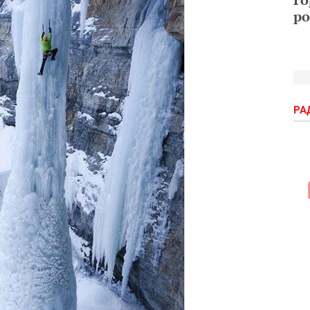
ро
РА