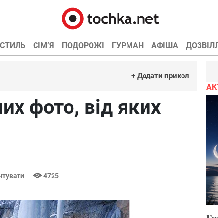
СТИЛЬ
СІМ’Я
ПОДОРОЖІ
ГУРМАН
АФІША
ДОЗВІЛ
+ Додати прикол
АК
их фото, від яких
нтувати
4725
Го