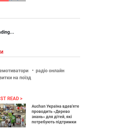
ding...
ГИ
емотиватори
радіо онлайн
витки на поїзд
ST READ
Auchan Україна вдев'яте
проводить «Дерево
знань» для дітей, які
потребують підтримки