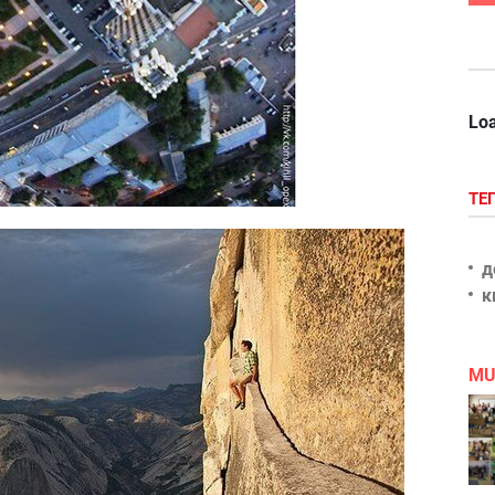
Loa
ТЕ
д
к
MU