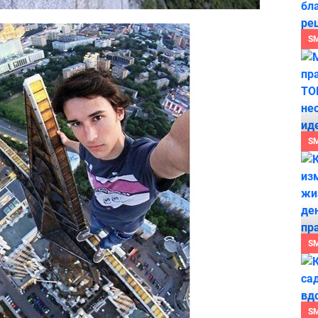
S
S
S
S