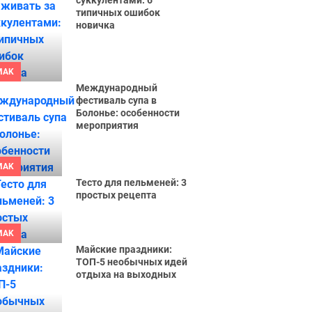
суккулентами: 6
типичных ошибок
новичка
MAK
Международный
фестиваль супа в
Болонье: особенности
мероприятия
Чи варто
MAK
худнути?
Тесто для пельменей: 3
простых рецепта
MAK
Майские праздники:
ТОП-5 необычных идей
отдыха на выходных