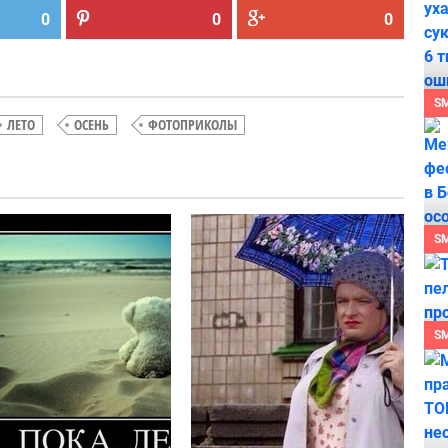
0
0
0
S
ЛЕТО
ОСЕНЬ
ФОТОПРИКОЛЫ
Літо
ТОП кращих
S
йде
демотиваторів
про осінь
S