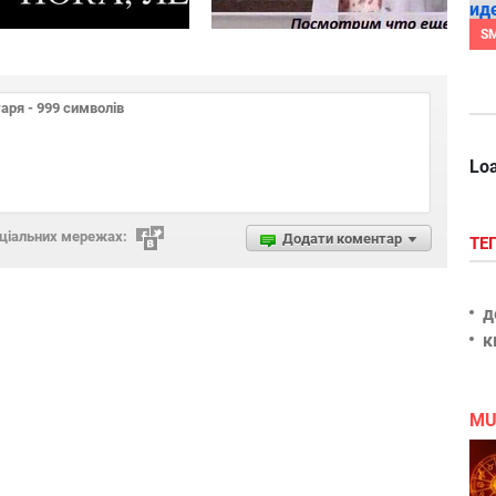
S
Loa
оціальних мережах:
Додати коментар
ТЕ
д
к
MU