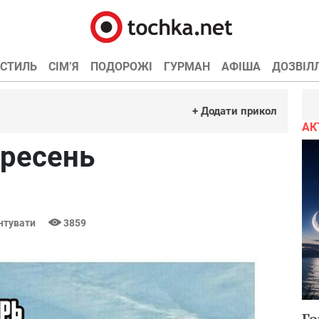
СТИЛЬ
СІМ’Я
ПОДОРОЖІ
ГУРМАН
АФІША
ДОЗВІЛ
+ Додати прикол
АК
ересень
нтувати
3859
Го