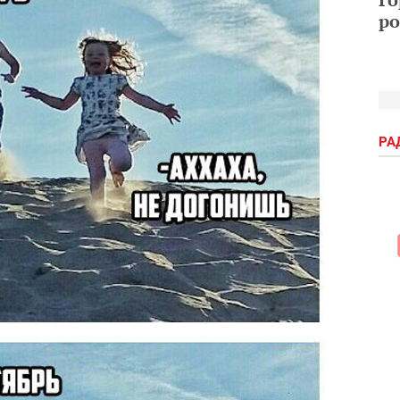
ро
РА