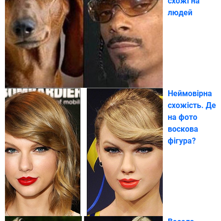
схожі на
людей
Неймовірна
схожість. Де
на фото
воскова
фігура?