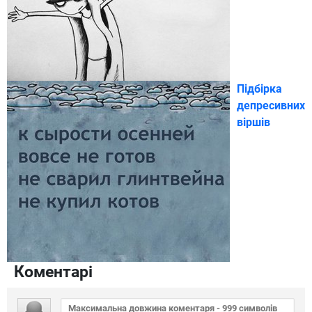
Підбірка
депресивних
віршів
Коментарі