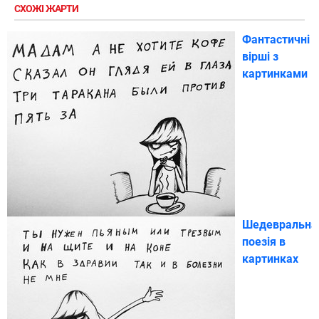
СХОЖІ ЖАРТИ
Фантастичні
вірші з
картинками
Шедевральна
поезія в
картинках