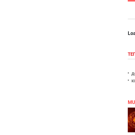
Loa
ТЕ
д
к
MU