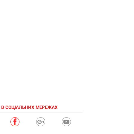
Коли
господар
не дає
їсти
 В СОЦІАЛЬНИХ МЕРЕЖАХ