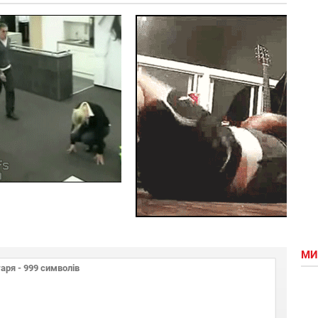
Офісні
Переможець
котики
за життя
МИ