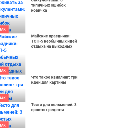
суккулентами: 6
типичных ошибок
новичка
MAK
Майские праздники:
ТОП-5 необычных идей
отдыха на выходных
MAK
Что такое квиллинг: три
идеи для картины
MAK
Тесто для пельменей: 3
простых рецепта
MAK