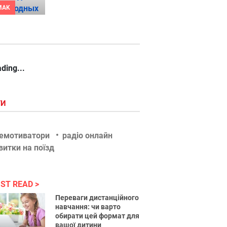
MAK
ding...
ГИ
емотиватори
радіо онлайн
витки на поїзд
ST READ
Переваги дистанційного
навчання: чи варто
обирати цей формат для
вашої дитини