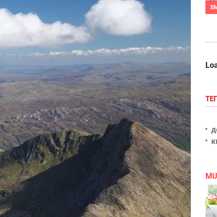
S
Loa
ТЕ
д
к
MU