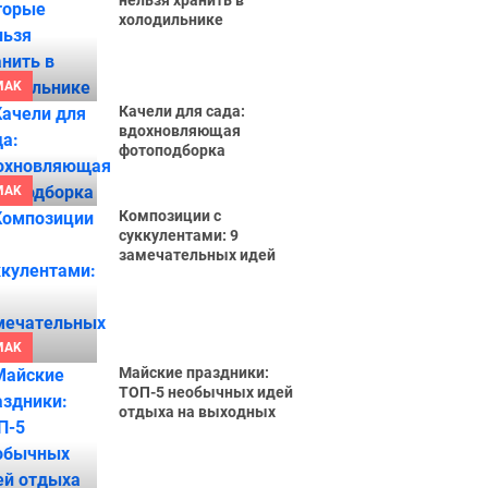
нельзя хранить в
холодильнике
MAK
Качели для сада:
вдохновляющая
фотоподборка
MAK
Композиции с
суккулентами: 9
замечательных идей
MAK
Майские праздники:
ТОП-5 необычных идей
отдыха на выходных