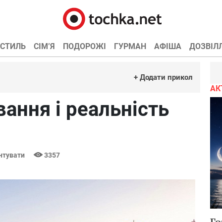
СТИЛЬ
СІМ’Я
ПОДОРОЖІ
ГУРМАН
АФІША
ДОЗВІЛ
+ Додати прикол
АК
вання і реальність
нтувати
3357
Го