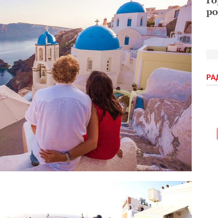
ро
РА