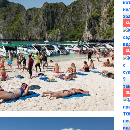
S
S
S