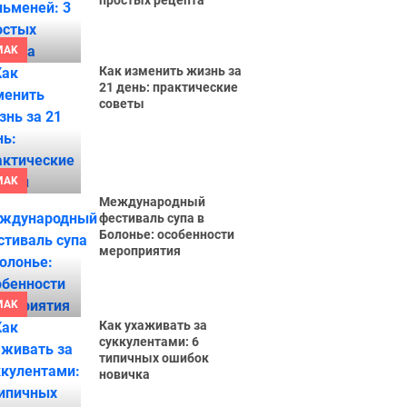
простых рецепта
MAK
Как изменить жизнь за
21 день: практические
советы
MAK
Международный
фестиваль супа в
Болонье: особенности
мероприятия
MAK
Как ухаживать за
суккулентами: 6
типичных ошибок
новичка