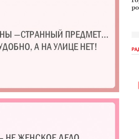
ро
РА