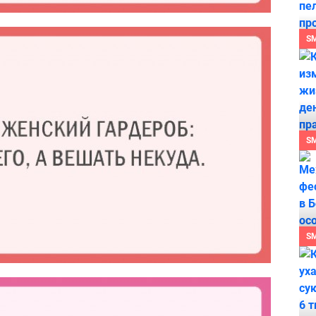
S
S
S