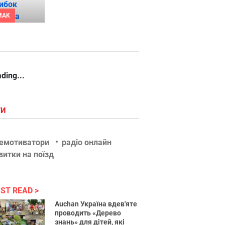
MAK
ding...
ГИ
емотиватори
радіо онлайн
витки на поїзд
ST READ
Auchan Україна вдев'яте
проводить «Дерево
знань» для дітей, які