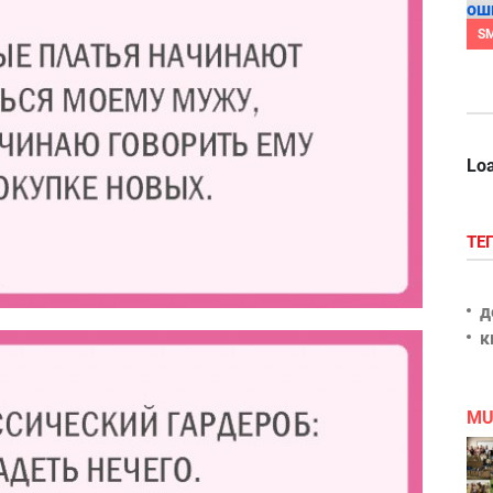
S
Loa
ТЕ
д
к
MU