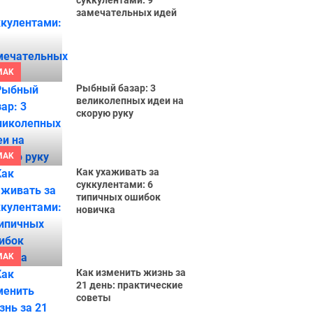
суккулентами: 9
замечательных идей
MAK
Рыбный базар: 3
великолепных идеи на
скорую руку
MAK
Как ухаживать за
суккулентами: 6
типичных ошибок
новичка
MAK
Как изменить жизнь за
21 день: практические
советы