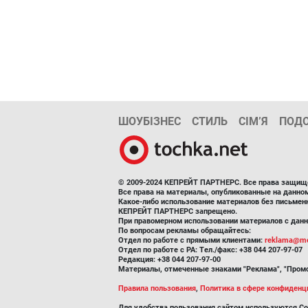
ШОУБІЗНЕС
СТИЛЬ
СІМ’Я
ПОД
© 2009-2024 КЕПРЕЙТ ПАРТНЕРС. Все права защищ
Все права на материалы, опубликованные на данн
Какое-либо использование материалов без письмен
КЕПРЕЙТ ПАРТНЕРС запрещено.
При правомерном использовании материалов с данно
По вопросам рекламы обращайтесь:
Отдел по работе с прямыми клиентами:
reklama@me
Отдел по работе с РА: Тел./факс: +38 044 207-97-07
Редакция: +38 044 207-97-00
Материалы, отмеченные знаками "Реклама", "Промо
Правила пользования
,
Политика в сфере конфиденц
Для удобства пользования сайтом используются Co