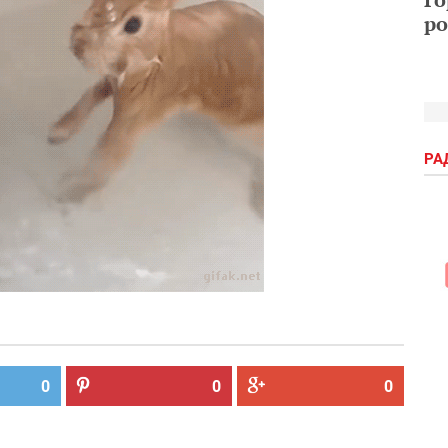
ро
РА
0
0
0