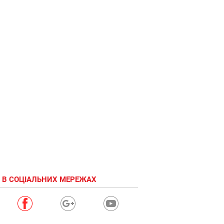
Сподіваюся,
що мене не
помітять
 В СОЦІАЛЬНИХ МЕРЕЖАХ