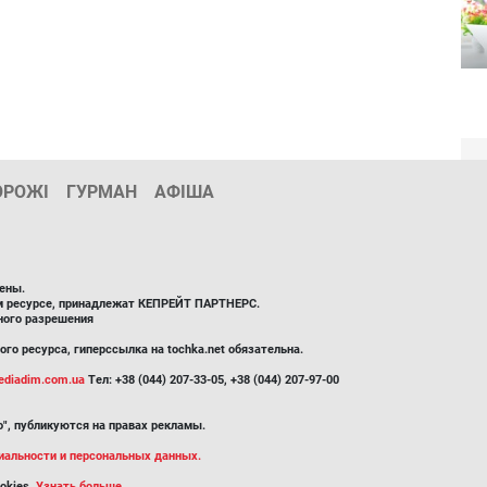
ОРОЖІ
ГУРМАН
АФІША
ены.
ом ресурсе, принадлежат КЕПРЕЙТ ПАРТНЕРС.
ного разрешения
го ресурса, гиперссылка на tochka.net обязательна.
diadim.com.ua
Тел: +38 (044) 207-33-05, +38 (044) 207-97-00
", публикуются на правах рекламы.
иальности и персональных данных.
okies.
Узнать больше.