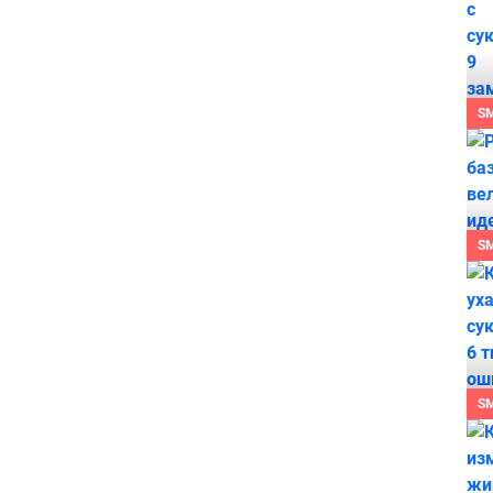
S
S
S