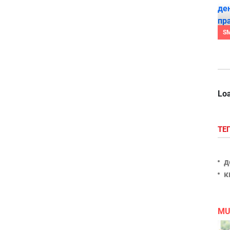
S
Loa
ТЕ
д
к
MU