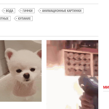
ВОДА
ГИФКИ
АНИМАЦИОННЫЕ КАРТИНКИ
ОТНЫХ
КУПАНИЕ
Прихований
Пухнастик
ворог
у воді
МИ