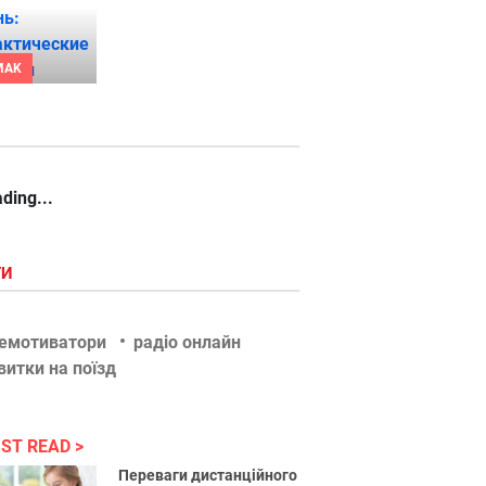
MAK
ding...
ГИ
емотиватори
радіо онлайн
витки на поїзд
ST READ
Переваги дистанційного