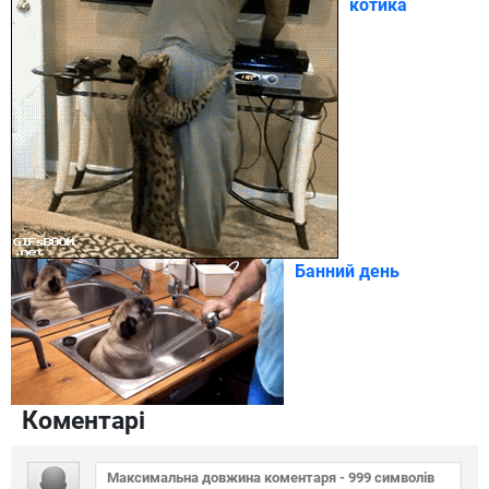
котика
Банний день
Коментарі