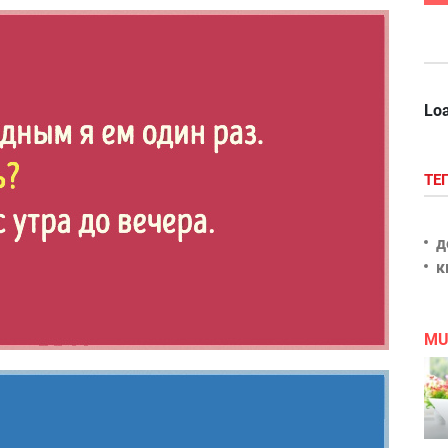
Loa
ТЕ
д
к
MU