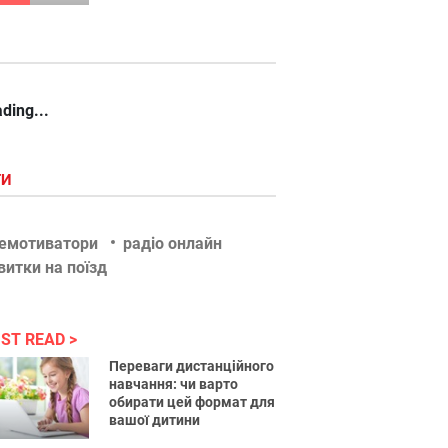
ding...
ГИ
емотиватори
радіо онлайн
витки на поїзд
ST READ
Переваги дистанційного
навчання: чи варто
обирати цей формат для
вашої дитини