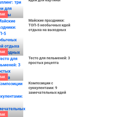
идеи для картины
MAK
Майские праздники:
ТОП-5 необычных идей
отдыха на выходных
MAK
Тесто для пельменей: 3
простых рецепта
MAK
Композиции с
суккулентами: 9
замечательных идей
MAK