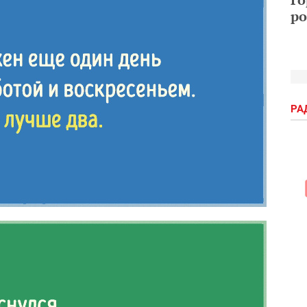
ро
РА