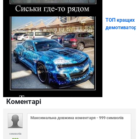
ТОП кращих
демотиваторі
Коментарі
символів