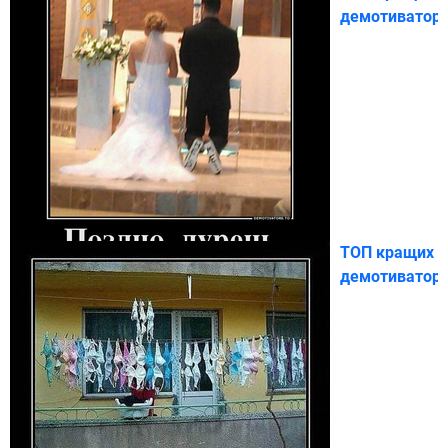
демотиваторі
ТОП кращих
демотиваторі