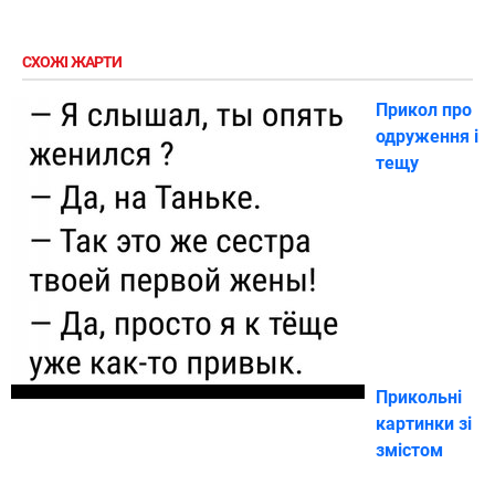
СХОЖІ ЖАРТИ
Прикол про
одруження і
тещу
Прикольні
картинки зі
змістом