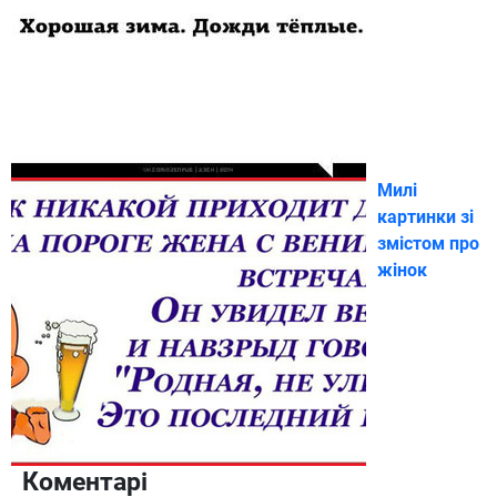
Милі
картинки зі
змістом про
жінок
Коментарі