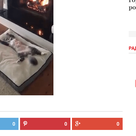
ро
РА
0
0
0