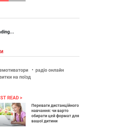
ding...
ГИ
емотиватори
радіо онлайн
витки на поїзд
ST READ
Переваги дистанційного
навчання: чи варто
обирати цей формат для
вашої дитини