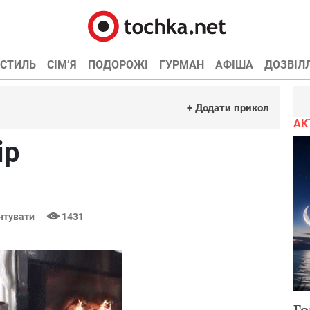
СТИЛЬ
СІМ’Я
ПОДОРОЖІ
ГУРМАН
АФІША
ДОЗВІЛ
+ Додати прикол
АК
ір
нтувати
1431
Го