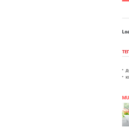
Loa
ТЕ
д
к
MU