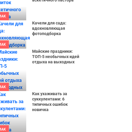
аскетичного пастора
MAK
Качели для сада:
вдохновляющая
фотоподборка
MAK
Майские праздники:
ТОП-5 необычных идей
отдыха на выходных
MAK
Как ухаживать за
суккулентами: 6
типичных ошибок
новичка
MAK