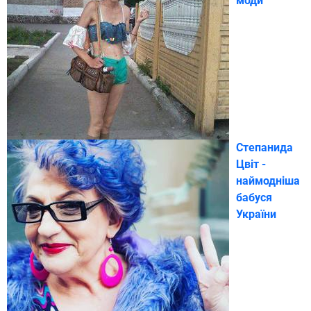
моди
Степанида
Цвіт -
наймодніша
бабуся
України