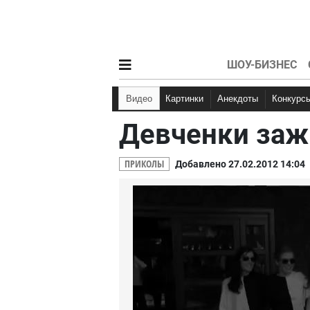
ШОУ-БИЗНЕС
Видео
Картинки
Анекдоты
Конкурс
Девченки заж
Мемы
Кэп
Анекдоты про Вово
Няшки
Д
Анекдоты про студе
ПРИКОЛЫ
Добавлено 27.02.2012 14:04