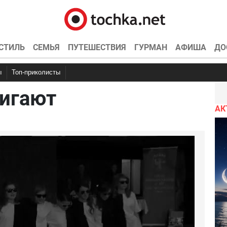
СТИЛЬ
СЕМЬЯ
ПУТЕШЕСТВИЯ
ГУРМАН
АФИША
ДО
ы
Топ-приколисты
игают
чку
емотиваторы
Анекдоты про школу
Фууу комиксы
Анекдоты про наркоманов
Эротика
Гифки
Мастер клас
Анекдоты
нтов
АК