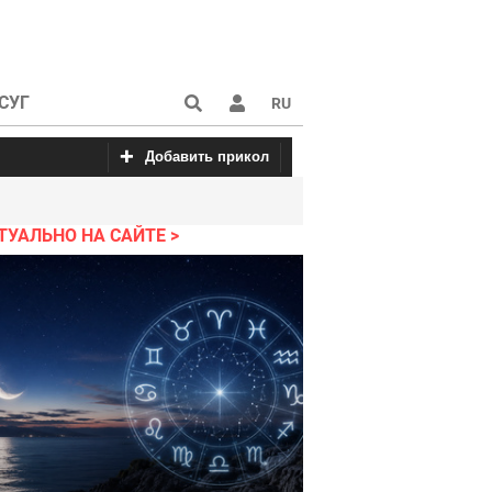
СУГ
RU
Добавить прикол
с
 про блондинок
Красивые картинки
Пошлые анекдоты
Приколы от fun
ТУАЛЬНО НА САЙТЕ