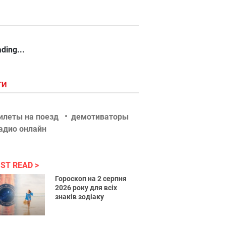
ding...
ГИ
илеты на поезд
демотиваторы
адио онлайн
ST READ
Гороскоп на 2 серпня
2026 року для всіх
знаків зодіаку