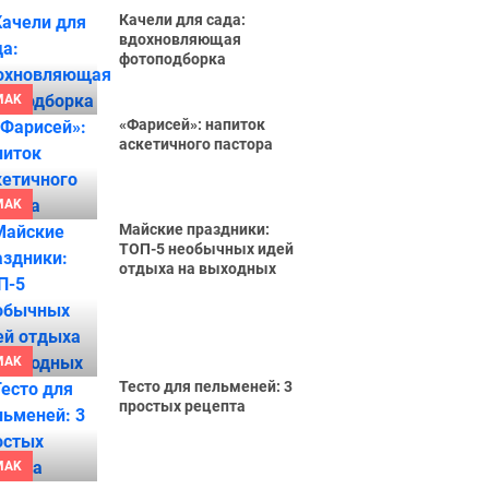
Качели для сада:
вдохновляющая
фотоподборка
MAK
«Фарисей»: напиток
аскетичного пастора
MAK
Майские праздники:
ТОП-5 необычных идей
отдыха на выходных
MAK
Тесто для пельменей: 3
простых рецепта
MAK