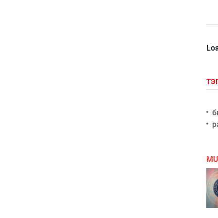
Loa
ТЭ
б
р
MU