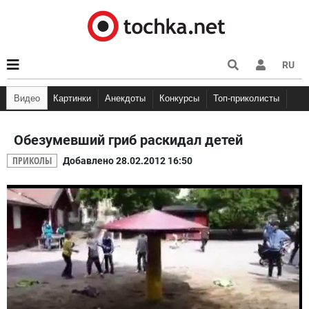
RU
Видео
Картинки
Анекдоты
Конкурсы
Топ-приколисты
Мемы
Кэп
Анекдоты про Вовочку
Няшки
Демотиваторы
Анекдоты про шко
Фууу ко
Анекдоты про студентов
Обезумевший гриб раскидал детей
ПРИКОЛЫ
Добавлено 28.02.2012 16:50