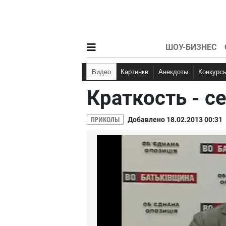
ШОУ-БИЗНЕС
Видео
Картинки
Анекдоты
Конкурс
Краткость - с
Мемы
Кэп
Анекдоты про Вово
Няшки
Д
Анекдоты про студе
ПРИКОЛЫ
Добавлено 18.02.2013 00:31