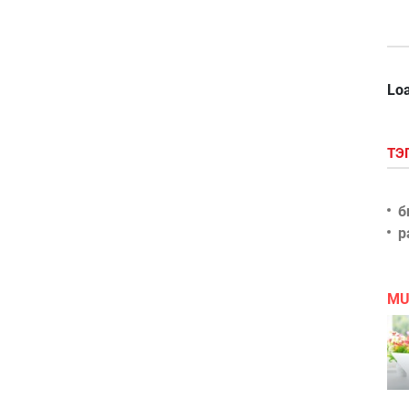
Loa
ТЭ
б
р
MU