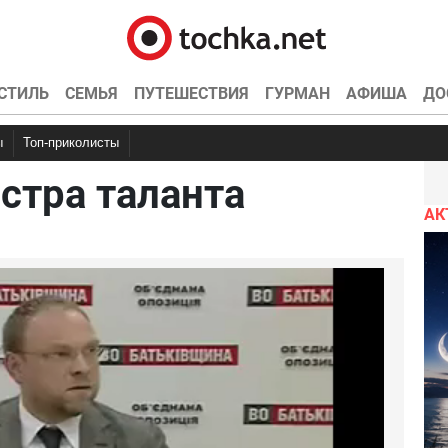
СТИЛЬ
СЕМЬЯ
ПУТЕШЕСТВИЯ
ГУРМАН
АФИША
ДО
ы
Топ-приколисты
естра таланта
чку
емотиваторы
Анекдоты про школу
Фууу комиксы
Анекдоты про наркоманов
Эротика
Гифки
Мастер клас
Анекдоты
нтов
АК