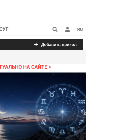
СУГ
RU
Добавить прикол
с
 про блондинок
Красивые картинки
Пошлые анекдоты
Приколы от fun
ТУАЛЬНО НА САЙТЕ