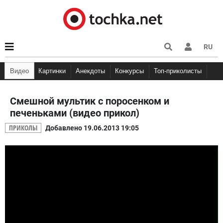
RU
Видео
Картинки
Анекдоты
Конкурсы
Топ-приколисты
Мемы
Кэп
Анекдоты про Вовочку
Няшки
Демотиваторы
Анекдоты про шко
Фууу ко
Анекдоты про студентов
Смешной мультик с поросенком и
печеньками (видео прикол)
ПРИКОЛЫ
Добавлено 19.06.2013 19:05