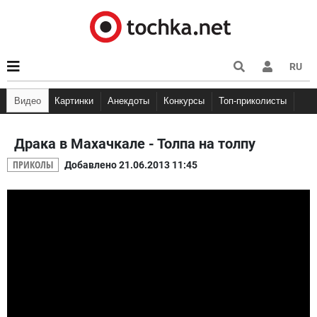
RU
Видео
Картинки
Анекдоты
Конкурсы
Топ-приколисты
Мемы
Кэп
Анекдоты про Вовочку
Няшки
Демотиваторы
Анекдоты про шко
Фууу ко
Анекдоты про студентов
Драка в Махачкале - Толпа на толпу
ПРИКОЛЫ
Добавлено 21.06.2013 11:45